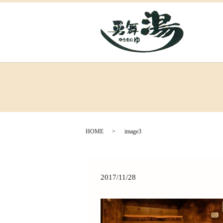
HOME
image3
2017/11/28