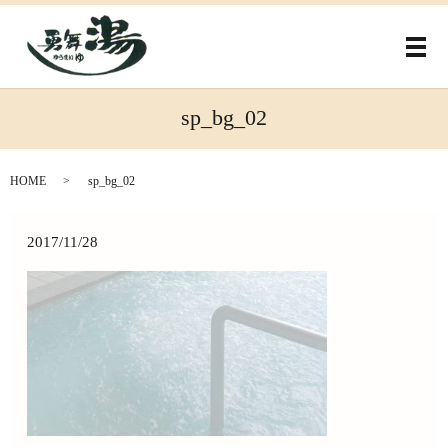
メ
sp_bg_02
HOME
sp_bg_02
2017/11/28