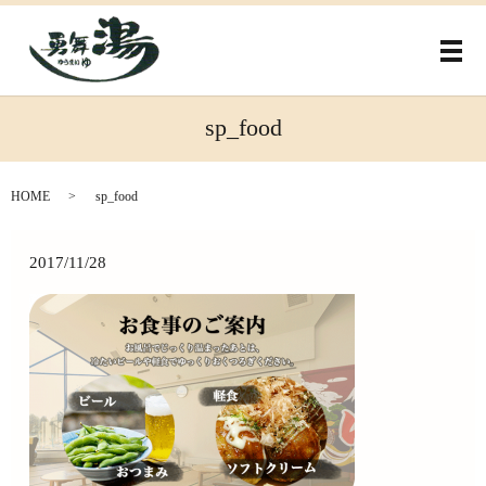
メ
sp_food
HOME
sp_food
2017/11/28