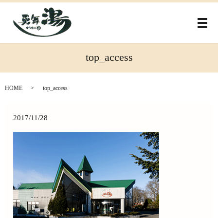
メ
top_access
HOME
top_access
2017/11/28