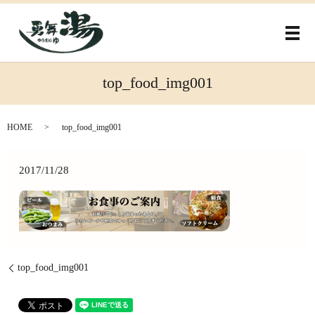
メ
top_food_img001
HOME
top_food_img001
2017/11/28
top_food_img001