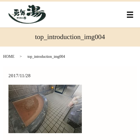
メ
top_introduction_img004
HOME
top_introduction_img004
2017/11/28