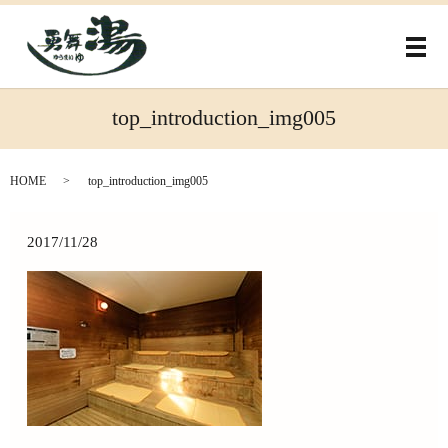
メ
top_introduction_img005
HOME
top_introduction_img005
2017/11/28