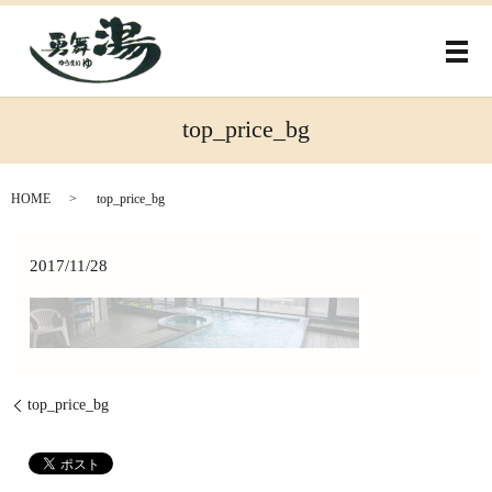
メ
top_price_bg
HOME
top_price_bg
2017/11/28
top_price_bg